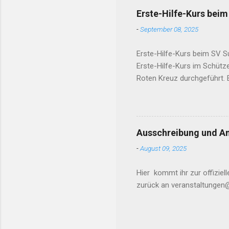
Traininsz
Erste-Hilfe-Kurs bei
von 10:00
-
September 08, 2025
18:00) Si
Hocketse
Erste-Hilfe-Kurs beim SV S
Erste-Hilfe-Kurs im Schütz
Roten Kreuz durchgeführt. E
bestehender Kenntnisse 📍
📅 Datum: Samstag, 25.10.2
SVSulzbach1902@gmx.de 📞 
Öffnungszeiten) Wir freue
Ausschreibung und An
-
August 09, 2025
Hier kommt ihr zur offizie
zurück an veranstaltungen