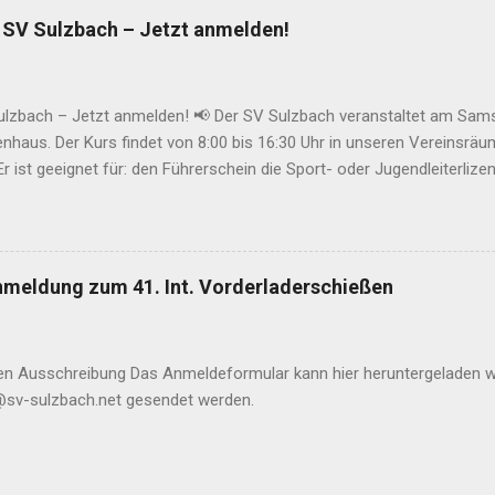
eiten an den jeweiligen Tagen - siehe Kontakt und Infos . Schießzeit
m SV Sulzbach – Jetzt anmelden!
 bis 15:00 (bei entsprechender Resonanz im Bedarfsfall zusätzlich S
egerehrung : Die Siegerehrung findet am Sonntag, 14. Juni 2026 um 
 im Schützenh...
ulzbach – Jetzt anmelden! 📢 Der SV Sulzbach veranstaltet am Sams
enhaus. Der Kurs findet von 8:00 bis 16:30 Uhr in unseren Vereinsrä
r ist geeignet für: den Führerschein die Sport- oder Jugendleiterliz
 Ort: Schützenhaus SV Sulzbach 👥 Teilnehmerzahl: 15–20 Personen 
025 ⏰ Uhrzeit: 08:00 – 16:30 Uhr 🔗 Verbindliche Anmeldung bitte 
Telefon: 0179 / 3203969 📝 Oder direkt im Schützenhaus in die 
n uns auf zahlreiche Teilnehmer! Euer Team vom SV Sulzbach
meldung zum 41. Int. Vorderladerschießen
llen Ausschreibung Das Anmeldeformular kann hier heruntergeladen 
@sv-sulzbach.net gesendet werden.