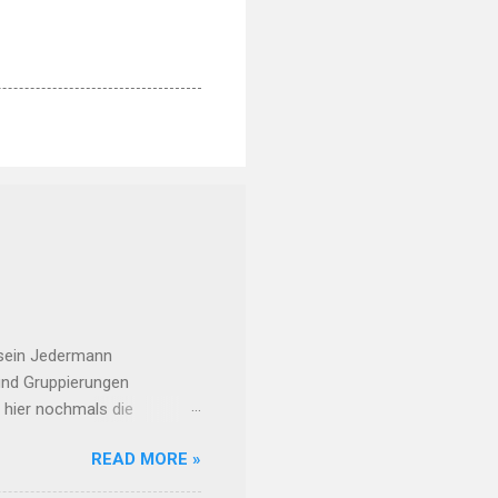
 sein Jedermann
 und Gruppierungen
h hier nochmals die
eiten: Meldungsschluss :
READ MORE »
n. Trainingszeiten: Mi. 03
d identisch zu den üblichen