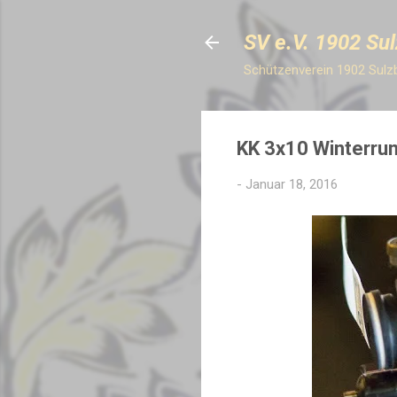
SV e.V. 1902 Su
Schützenverein 1902 Sul
KK 3x10 Winterrun
-
Januar 18, 2016