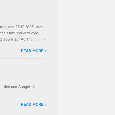
en : Sonntag, 14.06.2026
a. 13 .06.26 ab 15:00 –
18.00 Uhr bei einer
tag, den 25.10.2025 einen
umen statt und wird vom
enz sowie zur Auffrischung
💶 Kosten: 55 € pro Person
READ MORE »
per: 📧 E-Mail: OSM-
Liste eintragen (siehe
werden und Ausgefüllt
READ MORE »