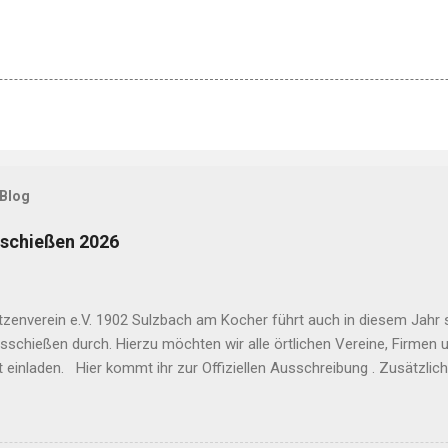
 Blog
schießen 2026
tzenverein e.V. 1902 Sulzbach am Kocher führt auch in diesem Jahr
sschießen durch. Hierzu möchten wir alle örtlichen Vereine, Firmen
t einladen. Hier kommt ihr zur Offiziellen Ausschreibung . Zusätzlic
ten Eckdaten sowie Links zur Anmeldung im Überblick: Termine und Z
gen müssen bis spätestens Freitag den 12.6.26 um 20:00 Uhr eingehe
05. 06 . So. 07 .06. Mi. 10 .06. Fr. 12.06. Uhrzeiten fürs Training sin