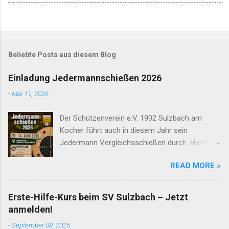
Beliebte Posts aus diesem Blog
Einladung Jedermannschießen 2026
-
Mai 11, 2026
Der Schützenverein e.V. 1902 Sulzbach am
Kocher führt auch in diesem Jahr sein
Jedermann Vergleichsschießen durch. Hierzu
möchten wir alle örtlichen Vereine, Firmen und
READ MORE »
Gruppierungen herzlichst einladen. Hier kommt
ihr zur Offiziellen Ausschreibung . Zusätzlich
hier nochmals die wichtigsten Eckdaten sowie
Erste-Hilfe-Kurs beim SV Sulzbach – Jetzt
Links zur Anmeldung im Überblick: Termine und
anmelden!
Zeiten: Meldungsschluss : Anmeldungen
-
September 08, 2025
müssen bis spätestens Freitag den 12.6.26 um